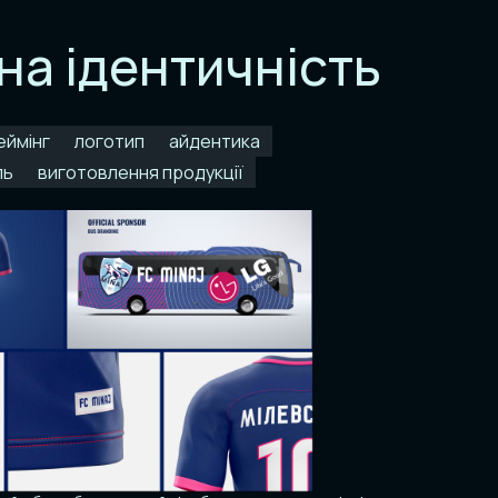
на ідентичність
еймінг
логотип
айдентика
ль
виготовлення продукції