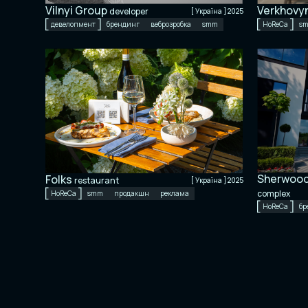
Verkhovy
Vilnyi Group
developer
[ Україна ] 2025
НоReCa
s
девелопмент
брендинг
веброзробка
smm
Sherwood
Folks
restaurant
[ Україна ] 2025
complex
НоReCa
smm
продакшн
реклама
НоReCa
бр