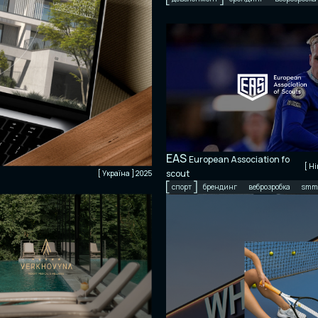
EAS
European Association fo
[ Н
scout
[ Україна ] 2025
спорт
брендинг
веброзробка
smm