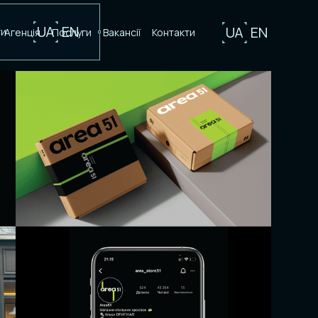
UA
EN
UA
EN
ти
Агенція
Послуги
Вакансії
Контакти