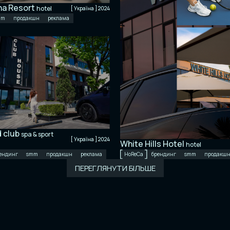
na Resort
hotel
[ Україна ] 2024
mm
продакшн
реклама
 club
spa & sport
[ Україна ] 2024
White Hills Hotel
hotel
ендинг
smm
продакшн
реклама
НоReCa
брендинг
smm
продакш
ПЕРЕГЛЯНУТИ БІЛЬШЕ