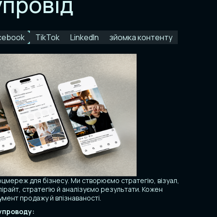
провід
acebook
TikTok
LinkedIn
зйомка контенту
цмереж для бізнесу. Ми створюємо стратегію, візуал,
пірайт, стратегію й аналізуємо результати. Кожен
умент продажу й впізнаваності.
упроводу: