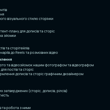
нтів
ння
ого візуального стилю сторінки
тент-плану для дописів та сторіс
на зйомки
тів та сторітейлів
аріїв до Reels та розмовних відео
млення
ото та відеозйомок нашим фотографом та відеографом
для постів та сторіс
рмлення дописів та сторіс графічним дизайнером
х затверджених (сторіс, дописів, рілсів)
тність
в та робота з ними