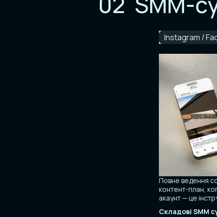
02
SMM-су
Instagram / F
Повне ведення со
контент-план, ко
акаунт — це інстр
Складові SMM с