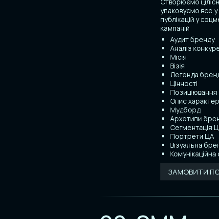
Створюємо цілісн
упаковуємо все у 
публікацій у соц
кампаній
Аудит бренду
Аналіз конкуре
Місія
Візія
Легенда брен
Цінності
Позиціювання
Опис характер
Мудборд
Архетипи бре
Сегментація 
Портрети ЦА
Візуальна бре
Комунікаційна 
ЗАМОВИТИ П