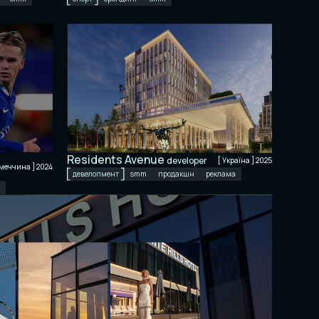
Residents Avenue
developer
[ Україна ] 2025
імеччина ] 2024
девелопмент
smm
продакшн
реклама