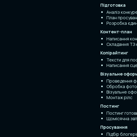
Підготовка
Аналіз конкуре
План просува
Розробка єдин
Контент-план
Написання кон
Складання ТЗ 
Копірайтинг
Тексти для пос
Написання сцен
Візуальне офор
Проведення ф
Обробка фото 
Візуальне офо
Монтаж рілс
Постинг
Постинг готови
Щомісячна зві
Просування
Підбір блогері