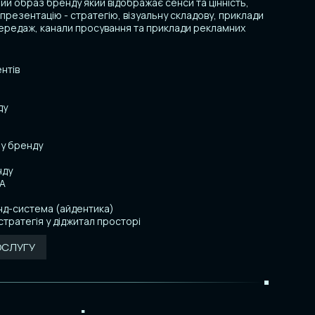
ий образ бренду який відображає сенси та цінність,
презентацію - стратегію, візуальну складову, приклади
мередаж, канали просування та приклади рекламних
нтів
ду
у бренду
нду
ЦА
нд-система (айдентика)
стратегія у діджитал просторі
ОСЛУГУ