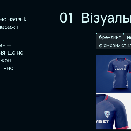
01
Візуаль
о наявні:
мереж і
брендинг
н
ач —
фірмовий сти
ня. Це не
ожен
гічно,