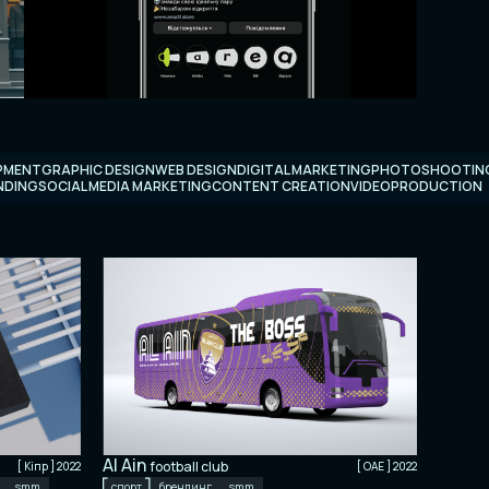
PMENT
GRAPHIC DESIGN
WEB DESIGN
DIGITAL MARKETING
PHOTOSHOOTIN
NDING
SOCIAL MEDIA MARKETING
CONTENT CREATION
VIDEOPRODUCTION
Al Ain
football club
[ Кіпр ] 2022
[ ОАЕ ] 2022
smm
спорт
брендинг
smm