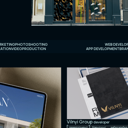
Slide 3 of 7.
ARKETING
PHOTOSHOOTING
WEB DEVELO
EATION
VIDEOPRODUCTION
APP DEVELOPMENT
BRA
Vilnyi Group
developer
девелопмент
брендинг
веброзробка