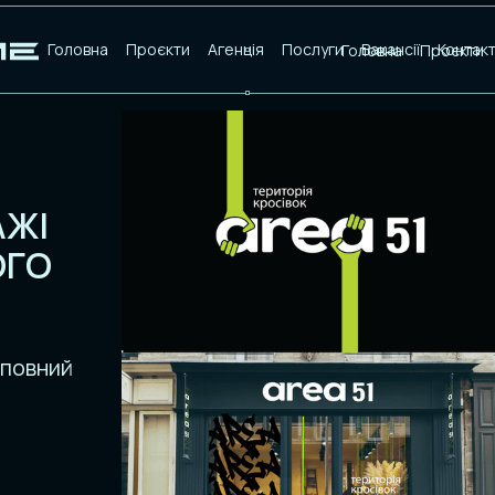
Головна
Проєкти
Агенція
Послуги
Вакансії
Контак
Головна
Проєкти
АЖІ
ОГО
 повний