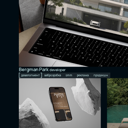
Bergman Park
developer
девелопмент
веброзробка
smm
реклама
продакшн